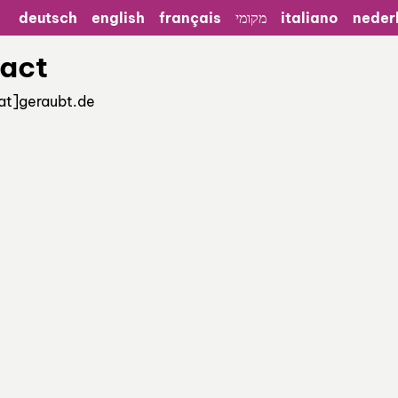
deutsch
english
français
מקומי
italiano
neder
act
[at]geraubt.de