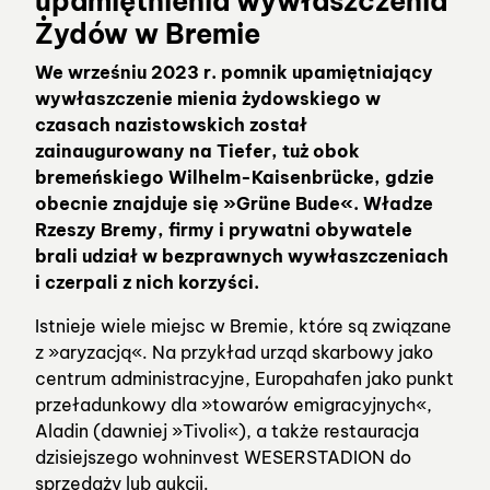
upamiętnienia wywłaszczenia
Żydów w Bremie
We wrześniu 2023 r. pomnik upamiętniający
wywłaszczenie mienia żydowskiego w
czasach nazistowskich został
zainaugurowany na Tiefer, tuż obok
bremeńskiego Wilhelm-Kaisenbrücke, gdzie
obecnie znajduje się »Grüne Bude«. Władze
Rzeszy Bremy, firmy i prywatni obywatele
brali udział w bezprawnych wywłaszczeniach
i czerpali z nich korzyści.
Istnieje wiele miejsc w Bremie, które są związane
z »aryzacją«. Na przykład urząd skarbowy jako
centrum administracyjne, Europahafen jako punkt
przeładunkowy dla »towarów emigracyjnych«,
Aladin (dawniej »Tivoli«), a także restauracja
dzisiejszego wohninvest WESERSTADION do
sprzedaży lub aukcji.