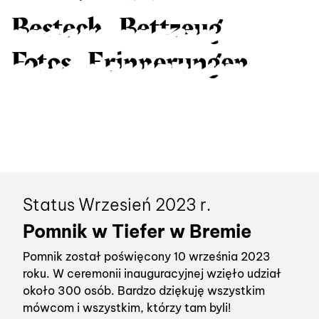
Modelleisenbahn
Besteck
Bettzeug
Besteck
Bettzeug
Fotos
Erinnerungen
Fotos
Erinnerungen
Poesiealben
Poesiealben
Automobile
Automobile
Status Wrzesień 2023 r.
Pomnik w Tiefer w Bremie
Pomnik został poświęcony 10 września 2023
roku. W ceremonii inauguracyjnej wzięło udział
około 300 osób. Bardzo dziękuję wszystkim
mówcom i wszystkim, którzy tam byli!