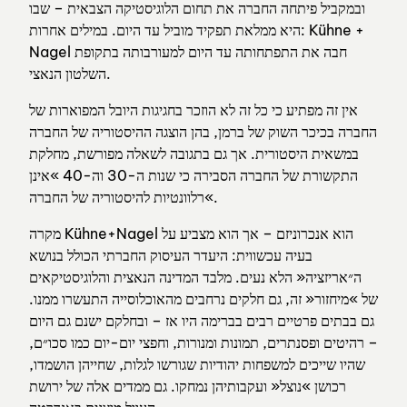
ובמקביל פיתחה החברה את תחום הלוגיסטיקה הצבאית – שבו
היא ממלאת תפקיד מוביל עד היום. במילים אחרות: Kühne +
Nagel חבה את התפתחותה עד היום למעורבותה בתקופת
השלטון הנאצי.
אין זה מפתיע כי כל זה לא הוזכר בחגיגות היובל המפוארות של
החברה בכיכר השוק של ברמן, בהן הוצגה ההיסטוריה של החברה
במשאית היסטורית. אך גם בתגובה לשאלה מפורשת, מחלקת
התקשורת של החברה הסבירה כי שנות ה-30 וה-40 »אינן
רלוונטיות להיסטוריה של החברה«.
מקרה Kühne+Nagel הוא אנכרוניזם – אך הוא מצביע על
בעיה עכשווית: היעדר העיסוק החברתי הכולל בנושא
ה״אריזציה« הלא נעים. מלבד המדינה הנאצית והלוגיסטיקאים
של »מיחזור« זה, גם חלקים נרחבים מהאוכלוסייה התעשרו ממנו.
גם בבתים פרטיים רבים בברימה היו אז – ובחלקם ישנם גם היום
– רהיטים ופסנתרים, תמונות ומנורות, וחפצי יום-יום כמו סכו״ם,
שהיו שייכים למשפחות יהודיות שגורשו לגלות, שחייהן הושמדו,
רכושן »נוצל« ועקבותיהן נמחקו. גם ממדים אלה של ירושת