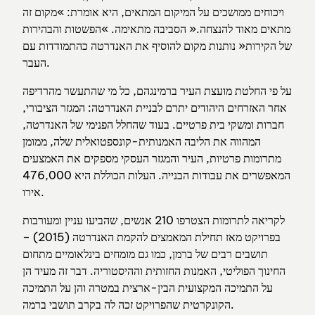
ויכוחים ממושכים על המיקום המתאים, היא אומרת: »מקום זה
מתאים מאוד להנצחה.« הסביבה מתאימה. »הפשטות והבהירות
של הקירות« נותנות מקום להוסיף את האנדרטה כהתמודדות עם
העבר.
על פי החלטת מועצת העיר ברמינגהם, כל מי שהתעשר מהרדיפה
אחר האזרחים היהודים יתרם לבניית האנדרטה: המגזר הציבורי,
חברות ומשקי בית פרטיים. בעוד שהחלל הפנימי של האנדרטה,
המהווה את הליבה האמנותית-קונספטואלית שלה, ממומן
מתרומות פרטיות, העיר והמגזר העסקי מספקים את האמצעים
המאפשרים את עבודות הבנייה. העלות הכוללת היא 476,000
אירו.
לקריאה לתרומות הצטרפו 210 אנשים, שהביעו עניין ומעורבות
בפרויקט מאז תחילת המאמצים להקמת האנדרטה (2015) –
תושבים רבים של ברמן, כמו גם מומחים בינלאומיים מתחום
החינוך הפוליטי, האמנות החזותית וההיסטוריה. דבר זה מעיד הן
על התמיכה המקצועית הבין-ארצית במטרה והן על התמיכה
הקונקרטית שהפרויקט זכה לה בקרב תושבי ברמה.