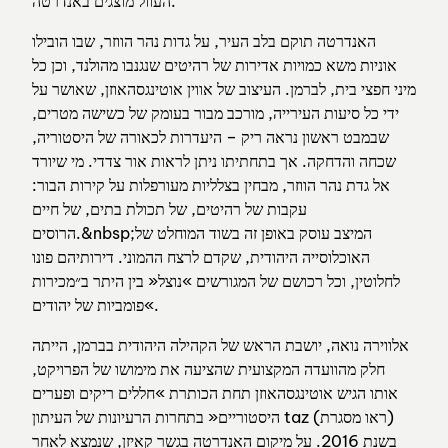
העוול מוצגים באנדרטה.
האנדרטה תוקם בלב העיר, על גדות נהר הווזר, שבו הובילו
אוניות משא כמויות אדירות של רהיטים שנגנבו מהולנד, וכן כל
מיני חפצי בית, לברמן. העיצוב של אווין אוטינגסהאוזן, שאושר על
ידי כל סיעות העירייה, מורכב מבור בעומק של כשישה מטרים,
שבמבט ראשון נראה ריק – היעדרות לכאורה של היסטוריה,
שכחה והדחקה. אך בתחתיתו ניתן לראות אור צדדי. מי שיורד
אל גדת נהר הווזר, מבחין בצלליות מעורפלות על קירות הבור:
עקבות של רהיטים, של תכולת בתים, של חיים
הרוסים.&nbsp;המיצב עוסק באופן זה בשוד המוחלט של
האוכלוסייה היהודית, שקדם לרצח ההמוני. דירותיהם פונו
לחלוטין, וכל רכושם של המגורשים »נוצל« בין היתר ב״מכירות
פומביות של יהודים«.
אלווירה נואה, יושבת הראש של הקהילה היהודית בברמן, הייתה
חלק מהוועדה המקצועית שהציעה את מימושו של הפרויקט,
אותו הגיש אוטינגסהאוזן תחת הכותרת »חללים ריקים ופערים
היסטוריים« בתחרות הרעיונות של העיתון taz (ראו מסגרת)
בשנת 2016. על מיקום האנדרטה בגשר קאיזן, שנמצא לאחר