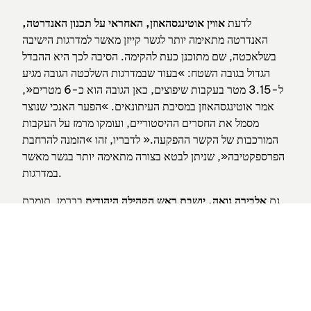
לדעת
אווין אוטינגסהאוזן, האחראי על תכנון האנדרטה,
האנדרטה מתאימה יותר לגשר קייזן מאשר למדרגות הישיבה
בשלאכטה, שם מתוכנן כעת להקימה. הסיבה לכך היא ההבדל
הגדול בגובה השטח: »בעוד שבמדרגות השלכטה הגובה מגיע
ל-3.15 מטר בעקבות שיפוצים, כאן הגובה הוא כ-6 מטרים«,
אמר אוטינגסהאוזן במסיבת העיתונאים. »הפער האנכי שנוצר
מסמל את החסרים ההיסטוריים, ועומקו מרמז על העקבות
המורכבות של הקשר ההפקעה.« לדבריו, זהו »הזמנה להרחבת
הפרספקטיבה«, שניתן לבטא בצורה מתאימה יותר בגשר מאשר
במדרגות.
גם
אלבירה נואה, יושבת ראש הקהילה היהודית
בברמן, תומכת
בהקמת האנדרטה בגשר קאיזן: »מקום זה מתאים מאוד
להנצחה«, אמרה נואה במסיבת העיתונאים.
הארכדות שימשו כפלטפורמת מנוף לפריקת ספינות נהר גם
הרכוש היהודי שנגנב מאמסטרדם ואנטוורפן, למשל, הועבר ברובו
בספינות נהר.