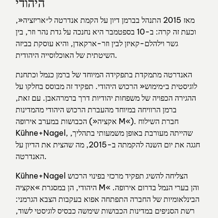
היהודי
מאז 2015 התנהל בברמן דיון על הקמת אנדרטה ל״אריזציה«,
וכעת זה קרה: ב-10 בספטמבר היא נחנכה על גדת נהר וזר, בין
גשר וילהלם-קאיזן לבין וזר-ארקאדן, והיא עוסקת בביזה
השיטתית של האוכלוסייה היהודית.
האנדרטה מתמקדת בתפקידה המיוחד של ברמן כנמל וכתחנת
לוגיסטית ב״מימוש« הרכוש היהודי. תפקיד זה מבוסס בחלקו על
ההגירה הכפויה של משפחות יהודיות דרך ברמרהאבן. עם זאת,
ברמן הרוויחה במיוחד מהעברת הרכוש היהודי מהמדינות
הכבושות במערב אירופה (»אקציה M«). חברת השילוח
Kühne+Nagel, שהייתה מעורבת באופן משמעותי בתהליך,
חגגה את יום השנה להקמתה ב-2015, מה שהצית את הדיון על
האנדרטה.
Kühne+Nagel הצליחה להשיג תפקיד מרכזי בפינוי הרכוש
היהודי, הן במסגרת »אקציה M« והן בערי הנמל בדרום אירופה.
הבינלאומיות של החברה התפתחה אפוא בעקבות הצבא הגרמני:
רשת הסניפים במדינות הכבושות שימשה כבסיס לוגיסטי לשוד,