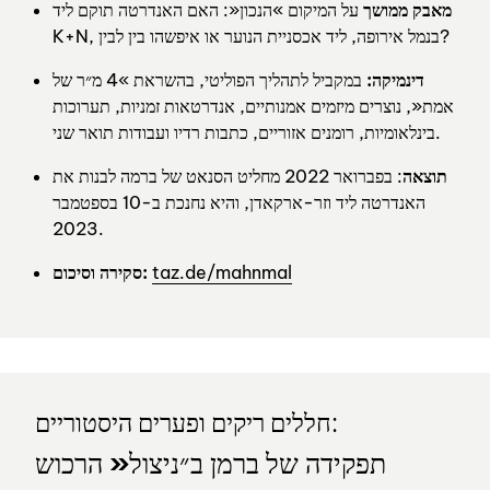
מאבק ממושך
על המיקום »הנכון«: האם האנדרטה תוקם ליד
K+N, בנמל אירופה, ליד אכסניית הנוער או איפשהו בין לבין?
דינמיקה:
במקביל לתהליך הפוליטי, בהשראת »4 מ״ר של
אמת«, נוצרים מיזמים אמנותיים, אנדרטאות זמניות, תערוכות
בינלאומיות, רומנים אזוריים, כתבות רדיו ועבודות תואר שני.
תוצאה
: בפברואר 2022 מחליט הסנאט של ברמה לבנות את
האנדרטה ליד וזר-ארקאדן, והיא נחנכת ב-10 בספטמבר
2023.
taz.de/mahnmal
סקירה וסיכום:
חללים ריקים ופערים היסטוריים:
תפקידה של ברמן ב״ניצול« הרכוש