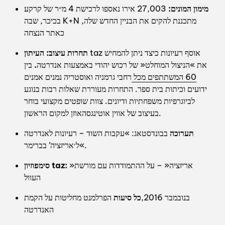
מימון המונים:
27,003 אירו נאספו לרכישת 4 מ״ר של קרקע
בכיכר, שבה K+N מתכננת להקים את הבניין החדש שלה,
כאתר הנצחה
taz אוסף רעיונות כיצד ניתן להמחיש
תחרות עיצוב: העיתון
את »הניצול המוחלט« של רכוש יהודי באמצעות אנדרטה
.
בין
60 המשתתפים מכל
רחבי גרמניה ואוסטריה נמנים אמנים
ידועים וכיתות בית ספר. התחרות מעוררת שאלות רבות בנוגע
לביוגרפיות משפחתיות ודיונים. צוות שופטים מקצועי בוחר
בעיצוב של אווין אוטינגסהאוזן למקום הראשון.
תערוכה
בבונדסטאג: »עקבות השוד – רעיונות לאנדרטה
ל׳אריזציה’ בברימר«.
»אריזציה« – על ההתמודדות עם מורשת
סימפוזיון taz:
העוול
בנובמבר 2016,
כל סיעות
הפרלמנט מחליטות על הקמת
האנדרטה