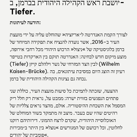
יושבת ראש הקהילה היהודית בברמן, ב-
Tiefer.
הודעה לעיתונות:
לצורך הקמת האנדרטה ל״אריזציה« שהוחלט עליה על ידי מועצת
העיר ב-2016, אשר נועדה להנציח את תפקידה המיוחד של
ברמן בלוגיסטיקה של »ניצול« הרכוש היהודי מכל רחבי אירופה,
מוצע מיקום חדש לבחינה: האנדרטה תוקם בין הארקדות בטייפר
(Tiefer) לבין הצד המזרחי של גשר וילהלם קייזן (Wilhelm
Kaisen-Brücke). רעיון זה הוצג היום במסיבת עיתונאים, בה
נכחה גם נציגות הקהילה היהודית של ברמן.
ההצעה, שזכתה לתמיכת כל סיעות מועצת העיר, כוללת שני
פתחים הנפגשים בזווית ישרה: ממבט על, נראית רק חלל ריק
המסמל את השכחת ההיסטוריה. אולם, מהצד נראים צלליות של
רהיטים שהיו שם בעבר. מיצב זה מתמקד בשוד המוחלט של
האוכלוסייה היהודית, שקדם לרצח ההמוני. דירותיהם רוקנו
לחלוטין, וכל רכושם של המגורשים »נוצל« בין היתר ב״מכירות
פומביות של יהודים«.