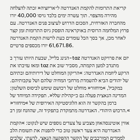
קריאת התרומות להקמת האנדרטה ל״אריזציה« זכתה להצלחה
מהירה מהצפוי. תוך עשרה ימים בלבד גויסו 40,000 יורו
מהחברה האזרחית, הסכום הדרוש לעיצוב פנים האנדרטה. עם
פרוץ המלחמה הרוסית באוקראינה הופסק גיוס התרומות זמן קצר
לאחר מכן, אך בסך הכל עומדים כעת לרשות הקמת האנדרטה
61,671.86 יורו מכספים פרטיים.
הנינג בלייל, שבעת היותו עורך ב-taz יזם את פרויקט האנדרטה
ומאז עזיבתו את taz מתנדב למען הקמתה, מסביר שוב את
הרקע ליוזמת האנדרטה: »הריקון המוחלט של דירותיהם ובתיהם
של יהודים הביא להשמדת מרחבי המחיה שלהם ושל עקבותיהם.
במקביל, »מיחזור« מוחלט של רכושם שימש לביסוס השלטון:
המדינה הנאצית פעלה גם כ״קהילת שלל«. תפקידה המיוחד של
ברמן בהקשר זה הוא הלוגיסטיקה האירופית של »מיחזור«
הרכוש היהודי. האנדרטה מתמקדת בתפקיד זה, שהוזנח זמן רב.«
אווין אוטינגסהאוזן מצביע על צעדים נוספים שיש לנקוט: »הקמת
האנדרטה היא צעד ראשון טוב כדי להפנות את תשומת הלב
לממדים המורכבים של הקשר ההפקעה הנאצי. לדעתי, שלבים