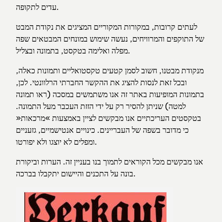
Modelleisenbahn
עדים לתקופה.
Besteck
Bettzeug
Besteck
Bettzeug
לעתים קרובות, במקורות המקוריים המציגים את נקודת המבט
Fotos
Erinnerungen
של התוקפים והמרוויחים, נעשה שימוש במונחים המבטאים שפה
Fotos
Erinnerungen
מפלה ואלימה בטקסט, בתמונה ובצליל.
Poesiealben
Poesiealben
מנקודת מבטנו, חשוב לסמן קטעים טקסטואליים ותמונות כאלה,
Automobile
ובכל זאת לנסות להציג את ההקשר החברתי הרלוונטי. לכן,
Automobile
בתמונות המופיעות באתר זה אנו משתמשים במסכה (ראו תמונה
למטה) שניתן להסיר רק על ידי הזזת העכבר מעל התמונה.
בטקסטים העריכתיים אנו מבקשים לציין באמצעות »מרכאות«
כי מדובר בשפה של העבריינים. כינויים אנטישמיים, גזעניים
ומפלים לא יוצגו ולא יפורטו.
אנו מבקשים מכל הקוראים לתמוך בנו בעניין זה. הערות וביקורת
בונה על התכנים והיישום יתקבלו בברכה.