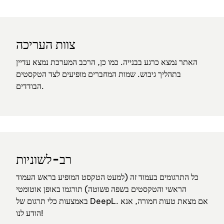
Murmelbahn
Murmelbahn
Bügelbrett
Regal
Bügelbrett
Regal
צוות העריכה
Modelleisenbahn
Modelleisenbahn
האתר נמצא כרגע בבנייה. כמו כן, הרכב המערכת נמצא עדיין
Besteck
Bettzeug
בתהליך גיבוש. שמות המחברים מופיעים לצד הטקסטים
Besteck
Bettzeug
הבודדים.
Fotos
Erinnerungen
Fotos
Erinnerungen
Poesiealben
Poesiealben
Automobile
Vasen
Automobile
Vasen
רב-לשוניות
Bilder
Teppiche
כל התרגומים בעמוד זה (למעט הטקסט המופיע בראש העמוד
Bilder
Teppiche
הראשי והטקסטים בשפה פשוטה) תורגמו באופן אוטומטי
Betten
Vase
Schränke
באמצעות כלי תרגום של DeepL. אם מצאת טעות חמורה, אנא
Betten
Vase
Schränke
הודע לנו!