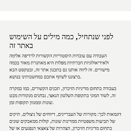
Bilderrahmen
Bilderrahmen
Küchenbüffet
Küchenbüffet
Kommode
Sekretär
Kommode
Sekretär
לפני שנתחיל, כמה מילים על השימוש
Chaiselonge
Diwan
באתר זה
Chaiselonge
Diwan
Küchenhexe
Schmuck
העבודה עם עובדות היסטוריות הקשורות לרדיפה אלימה
Küchenhexe
Schmuck
ולאידיאולוגיות חברתיות מפלות היא מאתגרת מאוד בכמה
Porzellan
Matratzen
מישורים. זה ליווה אותנו גם בתכנון אתר זה, ובטקסט הבא
Porzellan
Matratzen
ברצוננו לשתף אתכם במחשבותינו בנושא.
Schaukelpferd
Tisch
Schaukelpferd
Tisch
בעבודה בתחום מדיניות הזיכרון, תכנים הקשורים, כמו במקרה
Murmelbahn
זה, לשוד המוני בתקופת השלטון הנאצי, נבחנים מנקודות מבט
Murmelbahn
שונות וממגוון תקופות זמן.
Bügelbrett
Regal
Bügelbrett
Regal
דוגמאות לכך: מקורות של העבריינים, דיווחים של ניצולים, תיקים
של תביעות משפטיות ממדינות שונות, קולות ממאבקים שונים
Modelleisenbahn
בתחום מדיניות הזיכרון, הצהרות של צאצאי הנפגעים או של