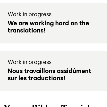
Murmelbahn
Murmelbahn
Bügelbrett
Regal
Work in progress
Bügelbrett
Regal
We are working hard on the
Modelleisenbahn
Modelleisenbahn
translations!
Besteck
Bettzeug
Besteck
Bettzeug
Fotos
Erinnerungen
Fotos
Erinnerungen
Poesiealben
Work in progress
Poesiealben
Nous travaillons assidûment
Automobile
Vasen
Automobile
Vasen
sur les traductions!
Bilder
Teppiche
Bilder
Teppiche
Betten
Vase
Schränke
Betten
Vase
Schränke